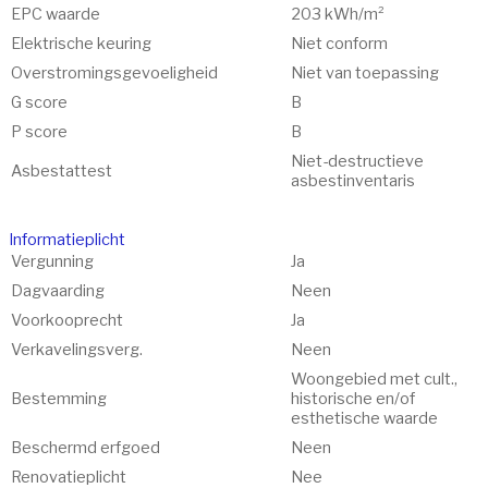
EPC waarde
203 kWh/m²
Elektrische keuring
Niet conform
Overstromings­gevoeligheid
Niet van toepassing
G score
B
P score
B
Niet-destructieve
Asbestattest
asbestinventaris
Informatieplicht
Vergunning
Ja
Dagvaarding
Neen
Voorkooprecht
Ja
Verkavelingsverg.
Neen
Woongebied met cult.,
Bestemming
historische en/of
esthetische waarde
Beschermd erfgoed
Neen
Renovatieplicht
Nee