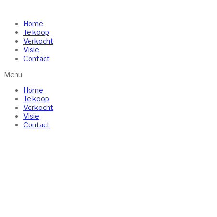
Ga
naar
Home
de
Te koop
inhoud
Verkocht
Visie
Contact
Menu
Home
Te koop
Verkocht
Visie
Contact