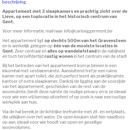
beschrijving
Appartement met 3 slaapkamers en prachtig zicht over de
Lieve, op een toplocatie in het historisch centrum van
Gent.
Voor meer informatie, mail naar info@carloeggermont.be
Het appartement ligt
op slechts 500m van het Gravensteen
en is werkelijk gelegen op
één van de mooiste locaties in
Gent
. Zeer centraal en
alles op wandelafstand
in de nabijheid
en toch terzelfdertijd
rustig wonen
in het centrum van de stad!
Bij het betreden van het appartement kom je binnen in een
inkomhal met vestiaireruimte. Aansluitend tref je een ruime
kamer met apart toilet, die zich perfect leent als praktijkruimte,
kantoor of extra slaapkamer. Dankzij de ligging aan de voorzijde
van het appartement, gescheiden van de rest van de
woonruimte, biedt deze ruimte de nodige privacy en is ze ideaal
voor wie een vrij beroep uitoefent of op zoek is naar een rustige
werkplek aan huis.
Via de hal bereik je de lichtrijke leefruimte met zit- en eetplaats,
die uitkijken over het water. De open keuken sluit hier naadloos
op aan, ideaal voor wie houdt van open en gezellige
woonvolumes.