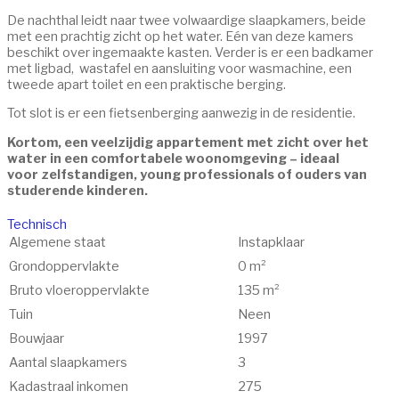
De nachthal leidt naar twee volwaardige slaapkamers, beide
met een prachtig zicht op het water. Eén van deze kamers
beschikt over ingemaakte kasten. Verder is er een badkamer
met ligbad, wastafel en aansluiting voor wasmachine, een
tweede apart toilet en een praktische berging.
Tot slot is er een fietsenberging aanwezig in de residentie.
Kortom, een veelzijdig appartement met zicht over het
water in een comfortabele woonomgeving – ideaal
voor zelfstandigen, young professionals of ouders van
studerende kinderen.
Technisch
Algemene staat
Instapklaar
Grondoppervlakte
0 m²
Bruto vloer­oppervlakte
135 m²
Tuin
Neen
Bouwjaar
1997
Aantal slaapkamers
3
Kadastraal inkomen
275